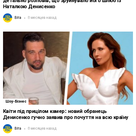
детально розповів, що зруйнувало його шлюб із
Наталкою Денисенко
Віта
8 месяцев назад
Шоу-Бізнес
Квіти під прицілом камер: новий обранець
Денисенко гучно заявив про почуття на всю країну
Віта
8 месяцев назад