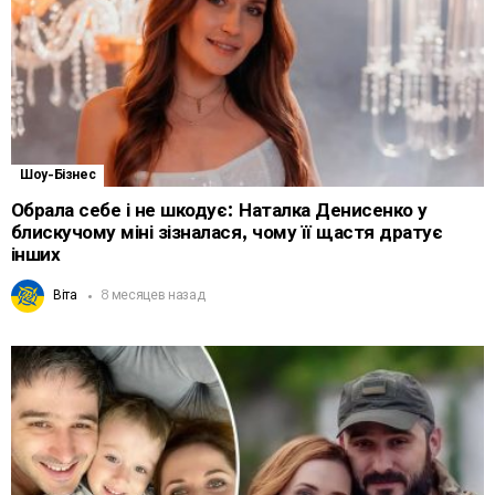
Шоу-Бізнес
Обрала себе і не шкодує: Наталка Денисенко у
блискучому міні зізналася, чому її щастя дратує
інших
Віта
8 месяцев назад