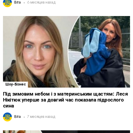
Віта
6 месяцев назад
Шоу-Бізнес
Під зимовим небом і з материнським щастям: Леся
Нікітюк уперше за довгий час показала підрослого
сина
Віта
7 месяцев назад