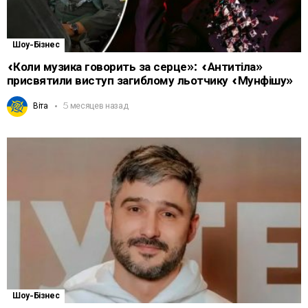
Шоу-Бізнес
«Коли музика говорить за серце»: «Антитіла»
присвятили виступ загиблому льотчику «Мунфішу»
Віта
5 месяцев назад
Шоу-Бізнес