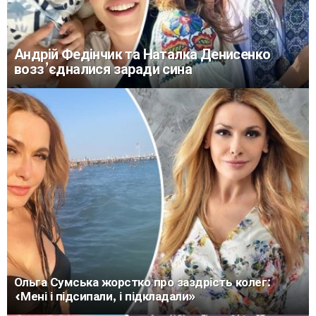
Андрій Федінчик та Наталка Денисенко
возз’єдналися заради сина
Ольга Сумська жорстко про заздрість колег:
«Мені і підсипали, і підкладали»