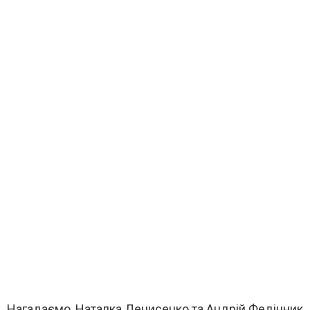
Нагадаємо,
Наталка Денисенко
та
Андрій Федінчик