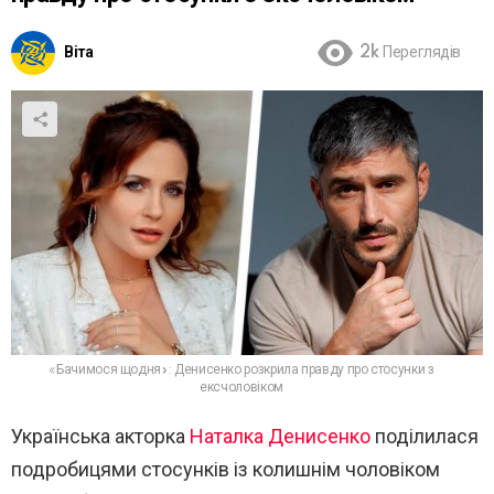
Віта
2k
Переглядів
«Бачимося щодня»: Денисенко розкрила правду про стосунки з
ексчоловіком
Українська акторка
Наталка Денисенко
поділилася
подробицями стосунків із колишнім чоловіком