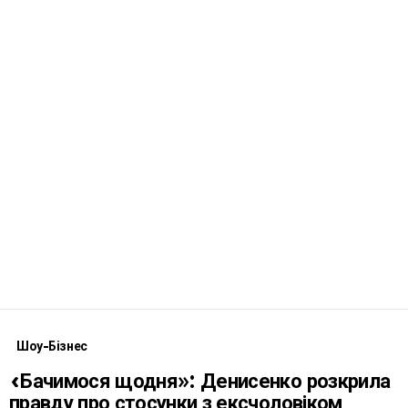
Шоу-Бізнес
«Бачимося щодня»: Денисенко розкрила
правду про стосунки з ексчоловіком