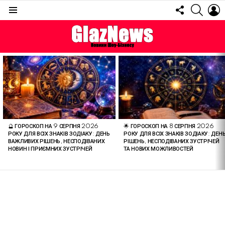
FOLLOW
SEARC
L
US
Menu
ОСТАННІ
СТАТТІ
🔮 ГОРОСКОП НА 9 СЕРПНЯ 2026
🌟 ГОРОСКОП НА 8 СЕРПНЯ 2026
РОКУ ДЛЯ ВСІХ ЗНАКІВ ЗОДІАКУ: ДЕНЬ
РОКУ ДЛЯ ВСІХ ЗНАКІВ ЗОДІАКУ: ДЕН
ВАЖЛИВИХ РІШЕНЬ, НЕСПОДІВАНИХ
РІШЕНЬ, НЕСПОДІВАНИХ ЗУСТРІЧЕЙ
НОВИН І ПРИЄМНИХ ЗУСТРІЧЕЙ
ТА НОВИХ МОЖЛИВОСТЕЙ