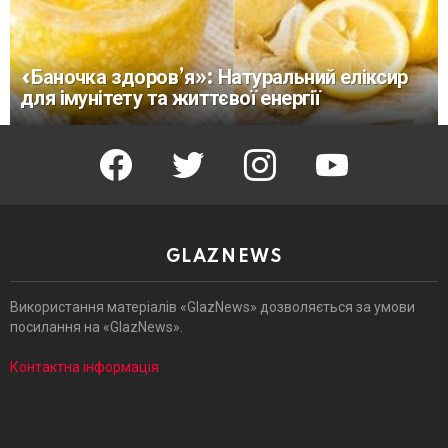
«Баночка здоров’я»: Натуральний еліксир
для імунітету та життєвої енергії
facebook
twitter
instagram
youtube
GLAZNEWS
Використання матеріалів «GlazNews» дозволяється за умови
посилання на «GlazNews».
Контактна інформація