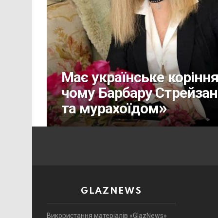
Має українське коріння
чому Барбару Стрейза
та мурахоїдом»
GLAZNEWS
Використання матеріалів «GlazNews»