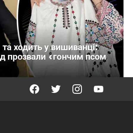
 та ходить у вишиванці:
нд прозвали «гончим псом
facebook
twitter
instagram
youtube