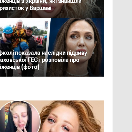
іженців з України, які знайшли
рихисток у Варшаві
жолі показала наслідки підриву
аховської ГЕС і розповіла про
іженців (фото)