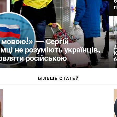
б
п
ю мовою!» — Сергій
Д
мці не розуміють українців,
К
овляти російською
б
БІЛЬШЕ СТАТЕЙ