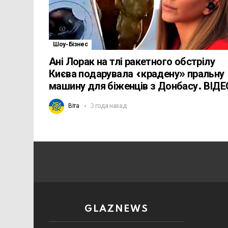
Шоу-Бізнес
Ані Лорак на тлі ракетного обстрілу
Києва подарувала «крадену» пральну
машину для біженців з Донбасу. ВІДЕ
Віта
3 года назад
GLAZNEWS