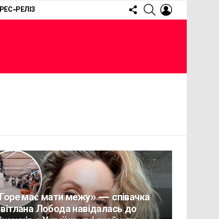
FOLLOW
SEARCH
LOGIN
РЕС-РЕЛІЗ
US
Горе має мати межу» — співачка
вітлана Лобода навідалась до