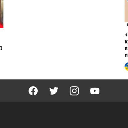
«
к
О
в
п
facebook
twitter
instagram
youtube