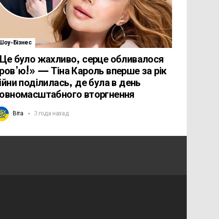
Шоу-Бізнес
Це було жахливо, серце обливалося
ров’ю!» — Тіна Кароль вперше за рік
ійни поділилась, де була в день
овномасштабного вторгнення
Віта
3 года назад