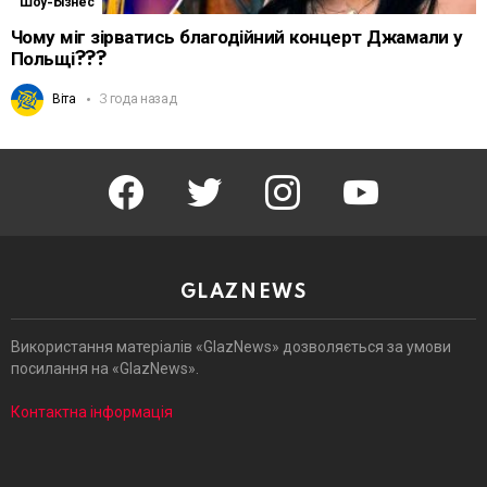
Шоу-Бізнес
Чому міг зірватись благодійний концерт Джамали у
Польщі???
Віта
3 года назад
facebook
twitter
instagram
youtube
GLAZNEWS
Використання матеріалів «GlazNews» дозволяється за умови
посилання на «GlazNews».
Контактна інформація