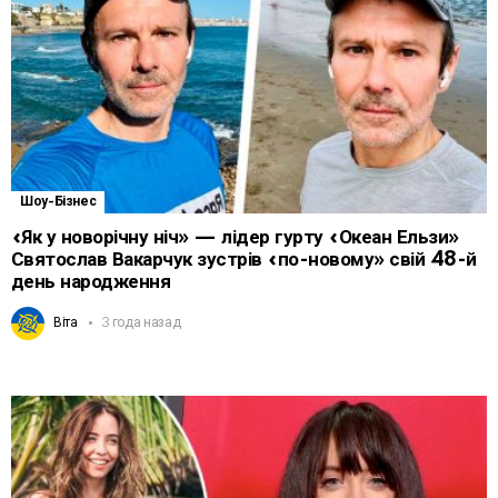
Шоу-Бізнес
«Як у новорічну ніч» — лідер гурту «Океан Ельзи»
Святослав Вакарчук зустрів «по-новому» свій 48-й
день народження
Віта
3 года назад