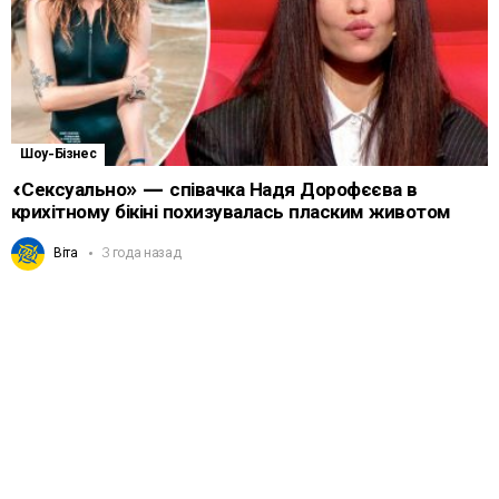
Шоу-Бізнес
«Сексуально» — співачка Надя Дорофєєва в
крихітному бікіні похизувалась пласким животом
Віта
3 года назад