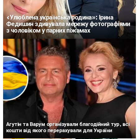
«Улюблена українська родина»: Ірина
Федишин здивувала мережу фотографіями
з чоловіком у парних піжамах
Агутін та Варум організували благодійний тур, всі
кошти від якого перерахували для України