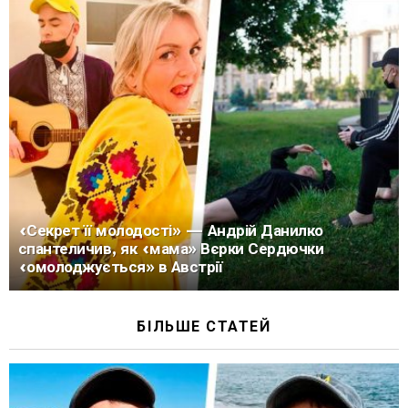
«Секрет її молодості» — Андрій Данилко
спантеличив, як «мама» Вєрки Сердючки
«омолоджується» в Австрії
БІЛЬШЕ СТАТЕЙ