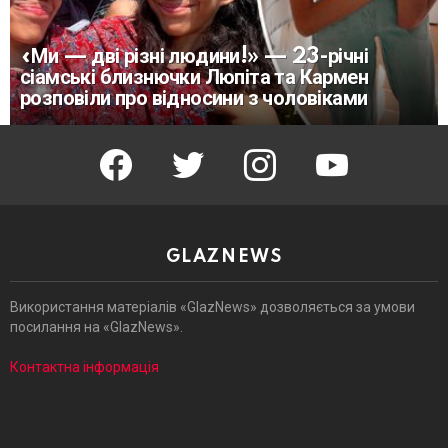
«Ми — дві різні людини!» — 23-річні
сіамські близнючки Люпіта та Кармен
розповіли про відносини з чоловіками
facebook
twitter
instagram
youtube
GLAZNEWS
Використання матеріалів «GlazNews» дозволяється за умови
посилання на «GlazNews».
Контактна інформація