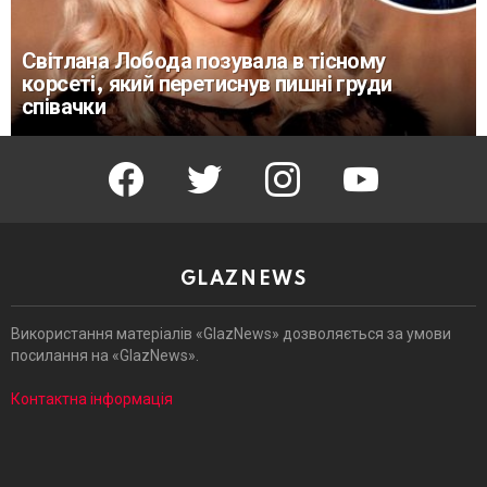
Світлана Лобода позувала в тісному
корсеті, який перетиснув пишні груди
співачки
facebook
twitter
instagram
youtube
GLAZNEWS
Використання матеріалів «GlazNews» дозволяється за умови
посилання на «GlazNews».
Контактна інформація