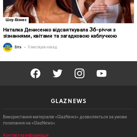
Шоу-Бізнес
Наталка Денисенко відсвяткувала 36-річчя з
зізнаннями, квітами та загадковою каблучкою
Віта
8 месяцев назад
facebook
twitter
instagram
youtube
GLAZNEWS
Використання матеріалів «GlazNews» дозволяється за умови
посилання на «GlazNews».
Контактна інформація