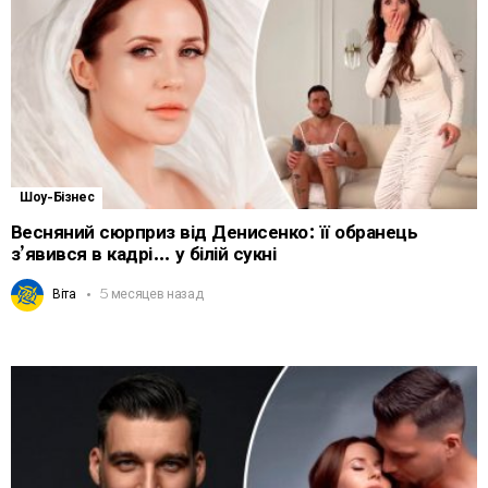
Шоу-Бізнес
Весняний сюрприз від Денисенко: її обранець
з’явився в кадрі… у білій сукні
Віта
5 месяцев назад