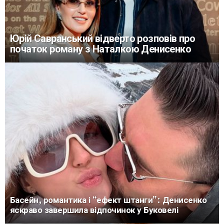
Юрій Савранський відверто розповів про
початок роману з Наталкою Денисенко
Басейн, романтика і “ефект штанги”: Денисенко
яскраво завершила відпочинок у Буковелі