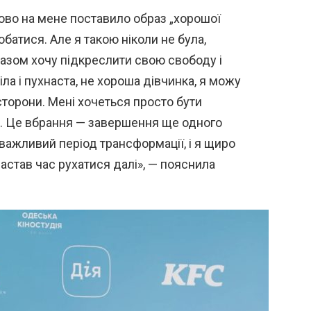
ово на мене поставило образ „хорошої
обатися. Але я такою ніколи не була,
разом хочу підкреслити свою свободу і
іла і пухнаста, не хороша дівчинка, я можу
 сторони. Мені хочеться просто бути
. Це вбрання — завершення ще одного
 важливий період трансформації, і я щиро
астав час рухатися далі», — пояснила