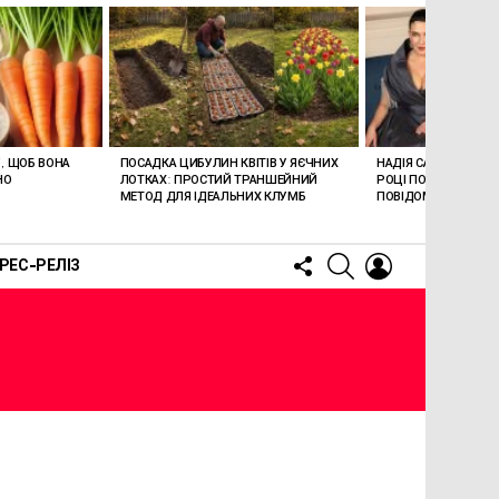
, ЩОБ ВОНА
ПОСАДКА ЦИБУЛИН КВІТІВ У ЯЄЧНИХ
НАДІЯ САВЧЕНКО В
НО
ЛОТКАХ: ПРОСТИЙ ТРАНШЕЙНИЙ
РОЦІ ПОВЕРНУЛАСЯ 
МЕТОД ДЛЯ ІДЕАЛЬНИХ КЛУМБ
ПОВІДОМИЛА ПРО Н
FOLLOW
SEARCH
LOGIN
РЕС-РЕЛІЗ
US