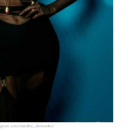
agram.com/natalka_denisenko/