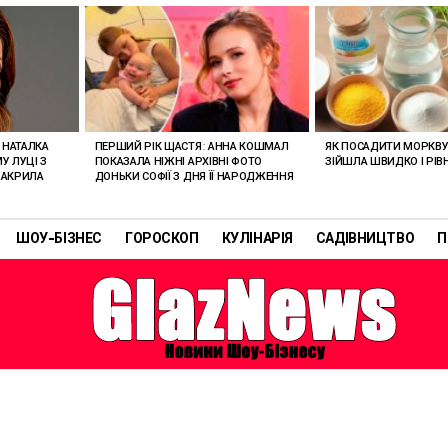
 НАТАЛКА
ПЕРШИЙ РІК ЩАСТЯ: АННА КОШМАЛ
ЯК ПОСАДИТИ МОРКВУ
У ЛУЦІ З
ПОКАЗАЛА НІЖНІ АРХІВНІ ФОТО
ЗІЙШЛА ШВИДКО І РІВ
ЗАКРИЛА
ДОНЬКИ СОФІЇ З ДНЯ ЇЇ НАРОДЖЕННЯ
ШОУ-БІЗНЕС
ГОРОСКОП
КУЛІНАРІЯ
САДІВНИЦТВО
П