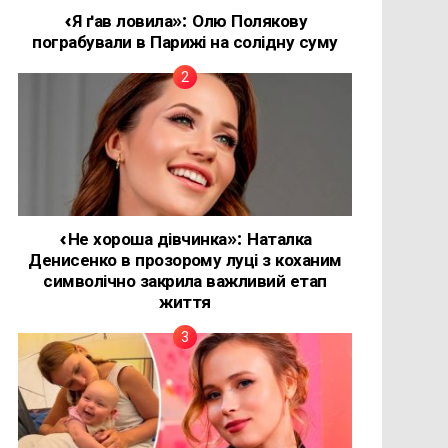
«Я ґав ловила»: Олю Полякову
пограбували в Парижі на солідну суму
«Не хороша дівчинка»: Наталка
Денисенко в прозорому луці з коханим
символічно закрила важливий етап
життя