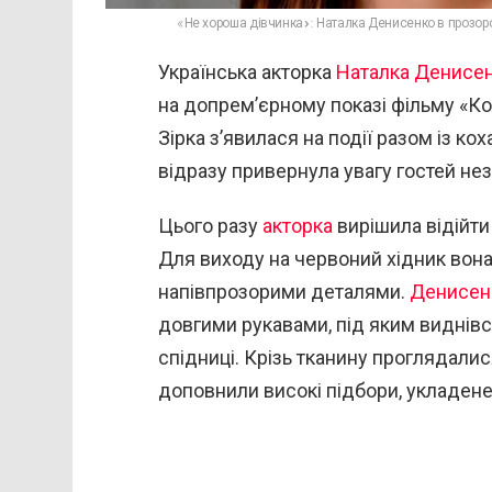
«Не хороша дівчинка»: Наталка Денисенко в прозор
Українська акторка
Наталка Денисе
на допрем’єрному показі фільму «Ко
Зірка з’явилася на події разом із к
відразу привернула увагу гостей не
Цього разу
акторка
вирішила відійти 
Для виходу на червоний хідник вона
напівпрозорими деталями.
Денисен
довгими рукавами, під яким виднівс
спідниці. Крізь тканину проглядалис
доповнили високі підбори, укладене