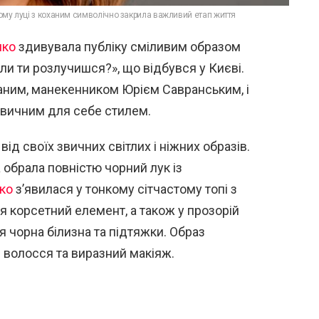
ому луці з коханим символічно закрила важливий етап життя
нко
здивувала публіку сміливим образом
ли ти розлучишся?», що відбувся у Києві.
оханим, манекенником Юрієм Савранським, і
звичним для себе стилем.
від своїх звичних світлих і ніжних образів.
 обрала повністю чорний лук із
ко
з’явилася у тонкому сітчастому топі з
я корсетний елемент, а також у прозорій
я чорна білизна та підтяжки. Образ
 волосся та виразний макіяж.