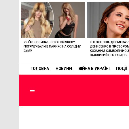
ОСТАННІ
СТАТТІ
«НЕ ХОРОША ДІВЧИНКА»:
«Я ҐАВ ЛОВИЛА»: ОЛЮ ПОЛЯКОВУ
ДЕНИСЕНКО В ПРОЗОРОМ
ПОГРАБУВАЛИ В ПАРИЖІ НА СОЛІДНУ
КОХАНИМ СИМВОЛІЧНО 
СУМУ
ВАЖЛИВИЙ ЕТАП ЖИТТЯ
ГОЛОВНА
НОВИНИ
ВІЙНА В УКРАЇНІ
ПОДІЇ
Menu