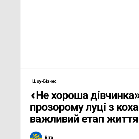
Шоу-Бізнес
«Не хороша дівчинка»
прозорому луці з кох
важливий етап життя
Віта