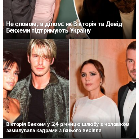
Не словом, а ділом: як Вікторія та Девід
Бекхеми підтримують Україну
Вікторія Бекхем у 24 річницю шлюбу з чоловіком
замилувала кадрами з їхнього весілля