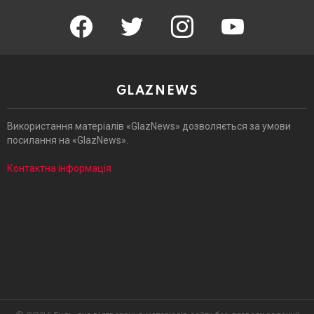
facebook
twitter
instagram
youtube
GLAZNEWS
Використання матеріалів «GlazNews» дозволяється за умови
посилання на «GlazNews».
Контактна інформація