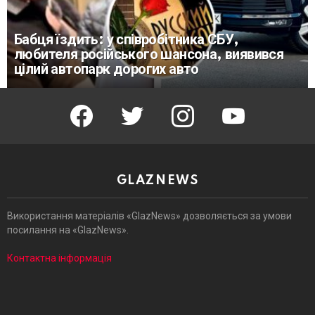
Бабця їздить: у співробітника СБУ,
любителя російського шансона, виявився
цілий автопарк дорогих авто
facebook
twitter
instagram
youtube
GLAZNEWS
Використання матеріалів «GlazNews» дозволяється за умови
посилання на «GlazNews».
Контактна інформація