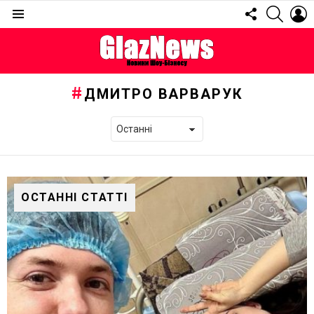
FOLLOW
SEARC
L
US
Menu
ДМИТРО ВАРВАРУК
ОСТАННІ СТАТТІ