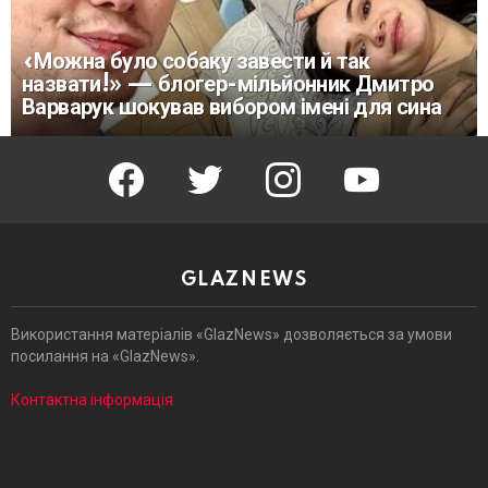
«Можна було собаку завести й так
назвати!» — блогер-мільйонник Дмитро
Варварук шокував вибором імені для сина
facebook
twitter
instagram
youtube
GLAZNEWS
Використання матеріалів «GlazNews» дозволяється за умови
посилання на «GlazNews».
Контактна інформація