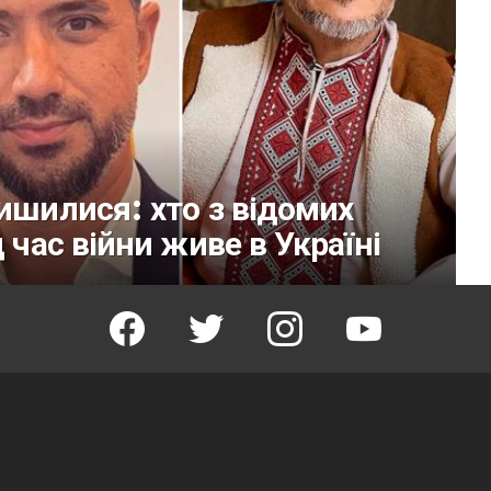
лишилися: хто з відомих
 час війни живе в Україні
facebook
twitter
instagram
youtube