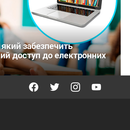
, який забезпечить
й доступ до електронних
facebook
twitter
instagram
youtube