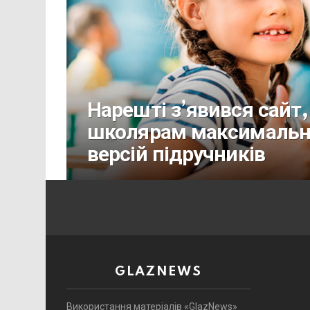
Нарешті з’явився сайт
школярам максимальни
версій підручників
GLAZNEWS
Використання матеріалів «GlazNews»