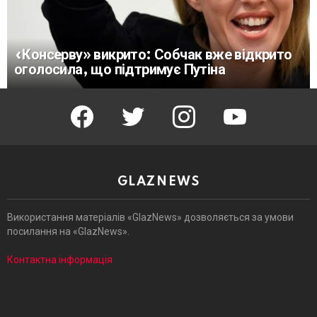
«Консерву» викрито: Собчак вже відкрито
оголосила, що підтримує Путіна
facebook
twitter
instagram
youtube
GLAZNEWS
Використання матеріалів «GlazNews» дозволяється за умови
посилання на «GlazNews».
Контактна інформація