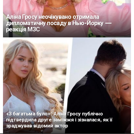
Аліна Гросу неочікувано отримала
дипломатичну посаду в Нью-Йорку —
реакція МЗС
«З багатьма було»: Аліна Гросу публічно
підтвердила друге заміжжя і зізналася, як її
зраджував відомий актор