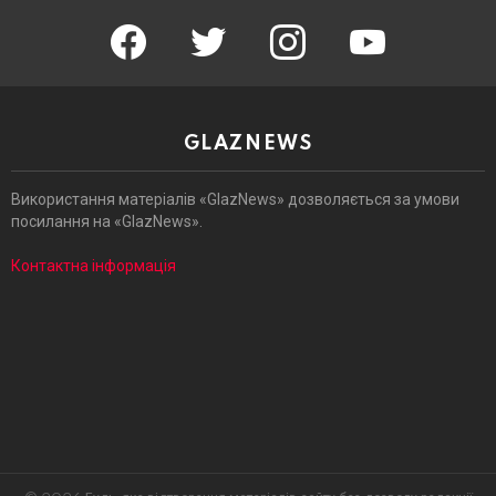
facebook
twitter
instagram
youtube
GLAZNEWS
Використання матеріалів «GlazNews» дозволяється за умови
посилання на «GlazNews».
Контактна інформація