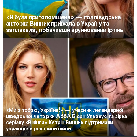
«Я була приголомшена» — голлівудська
акторка Винник приїхала в Україну та
заплакала, побачивши зруйнований Ірпінь
«Ми з тобою, Україна!» — учасник легендарної
шведської четвірки ABBA Б’єрн Ульвеус та зірка
серіалу «Вікінги» Кетрін Винник підтримали
українців в роковини війни