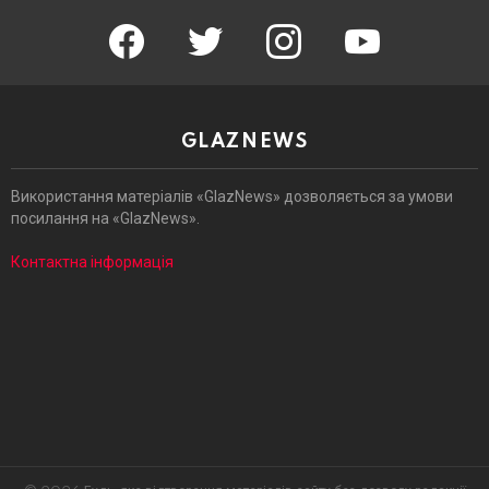
facebook
twitter
instagram
youtube
GLAZNEWS
Використання матеріалів «GlazNews» дозволяється за умови
посилання на «GlazNews».
Контактна інформація