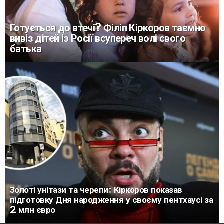
Готується до втечі? Філіп Кіркоров таємно
вивіз дітей із Росії всупереч волі свого
батька
Золоті унітази та черепи: Кіркоров показав
підготовку Дня народження у своєму пентхаусі за
2 млн євро