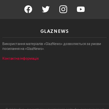
facebook
twitter
instagram
youtube
GLAZNEWS
Використання матеріалів «GlazNews» дозволяється за умови
посилання на «GlazNews».
Контактна інформація