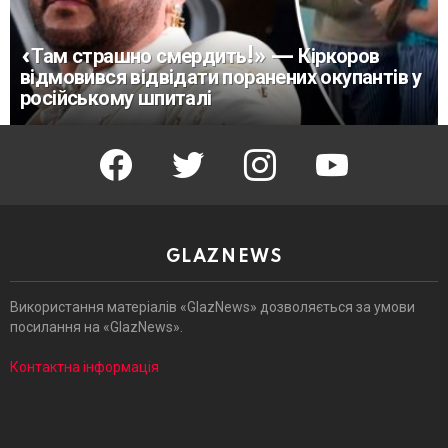
«Там страшно смердить!» — Кіркоров
відмовився відвідати поранених окупантів у
російському шпиталі
facebook
twitter
instagram
youtube
GLAZNEWS
Використання матеріалів «GlazNews» дозволяється за умови
посилання на «GlazNews».
Контактна інформація