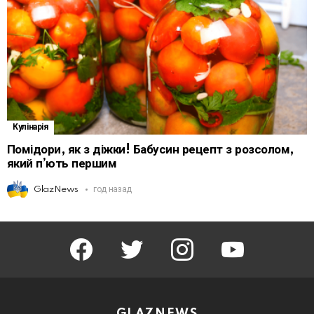
Кулінарія
Помідори, як з діжки! Бабусин рецепт з розсолом,
який п’ють першим
GlazNews
год назад
facebook
twitter
instagram
youtube
GLAZNEWS