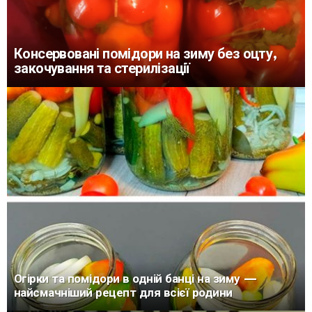
Консервовані помідори на зиму без оцту,
закочування та стерилізації
Огірки та помідори в одній банці на зиму —
найсмачніший рецепт для всієї родини