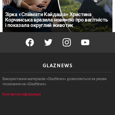
Зірка «Спіймати Кайдаша» Христина
Корчинська вразила новиною про вагітність
і показала округлий животик
facebook
twitter
instagram
youtube
GLAZNEWS
Використання матеріалів «GlazNews» дозволяється за умови
посилання на «GlazNews».
Контактна інформація