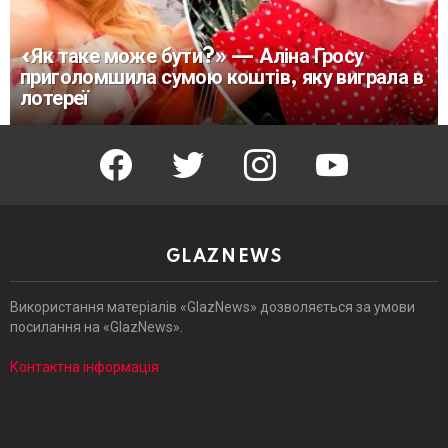
«Як таке може бути?» — Аліна Гросу
приголомшила сумою коштів, яку виграла в
лотереї
facebook
twitter
instagram
youtube
GLAZNEWS
Використання матеріалів «GlazNews» дозволяється за умови
посилання на «GlazNews».
Контактна інформація