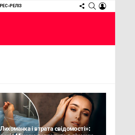
FOLLOW
SEARCH
LOGIN
РЕС-РЕЛІЗ
US
Лихоманка і втрата свідомості»: