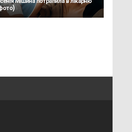
сенія Мішина потрапила в лікарню
фото)