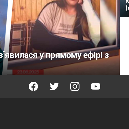
К
(
’явилася у прямому ефірі з
facebook
twitter
instagram
youtube