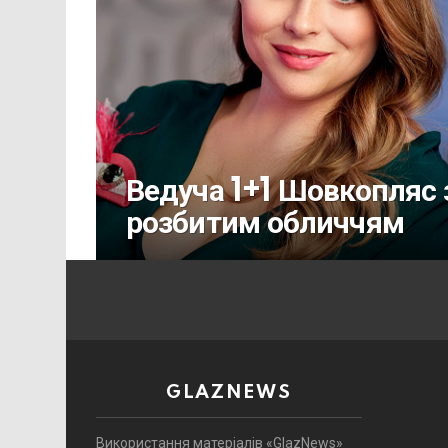
Ведуча 1+1 Шовкопляс з
розбитим обличчям
GLAZNEWS
Використання матеріалів «GlazNews»