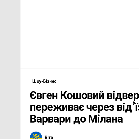
Шоу-Бізнес
Євген Кошовий відвер
переживає через від’ї
Варвари до Мілана
Віта