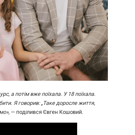
рс, а потім вже поїхала. У 18 поїхала.
бити. Я говорив: „Таке доросле життя,
мо»,
— поділився Євген Кошовий.