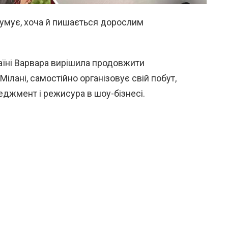
умує, хоча й пишається дорослим
раїні Варвара вирішила продовжити
 Мілані, самостійно організовує свій побут,
джмент і режисура в шоу-бізнесі.