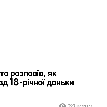
то розповів, як
зд 18-річної доньки
293
Перегляда