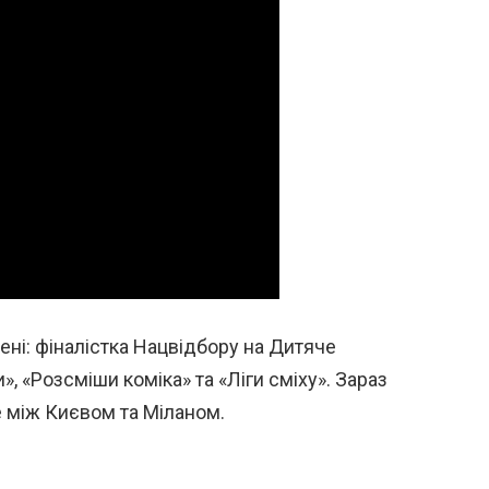
ені: фіналістка Нацвідбору на Дитяче
», «Розсміши коміка» та «Ліги сміху». Зараз
е між Києвом та Міланом.