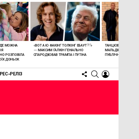
«ВОТ А Ю ФАКІНГ ТОЛКІНГ ЕБАУТ?!»
ТАНЦЮВАЛЬНИЙ ПР
 ДЕ МОЖНА
— МАКСИМ ГАЛКІН ГЕНІАЛЬНО
МАЛЬДІВАХ: ЧОЛОВІ
ІЯ
СПАРОДІЮВАВ ТРАМПА І ПУТІНА
ПУБЛІЧНО ПРИНИЗИ
НО РОЗПОВІЛА
ОЇХ ДОНЬОК
FOLLOW
SEARCH
LOGIN
РЕС-РЕЛІЗ
US