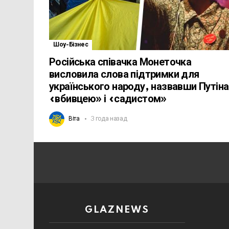
Шоу-Бізнес
Російська співачка Монеточка
висловила слова підтримки для
українського народу, назвавши Путіна
«вбивцею» і «садистом»
Віта
3 года назад
GLAZNEWS