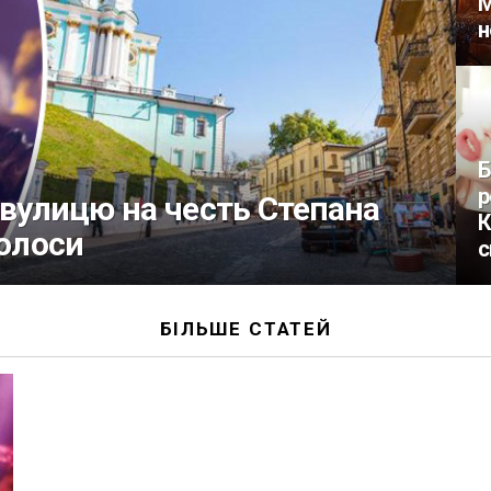
М
н
Б
р
 вулицю на честь Степана
К
голоси
с
БІЛЬШЕ СТАТЕЙ