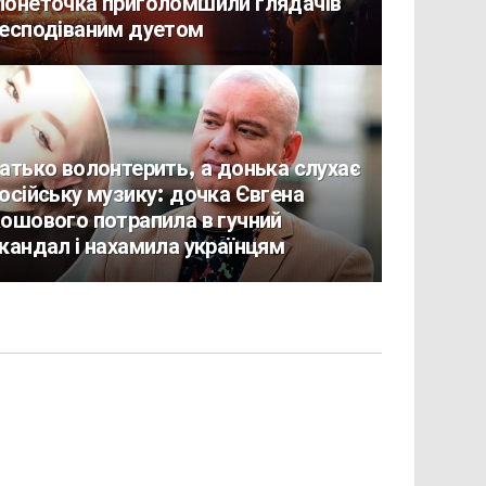
онеточка приголомшили глядачів
есподіваним дуетом
атько волонтерить, а донька слухає
осійську музику: дочка Євгена
ошового потрапила в гучний
кандал і нахамила українцям