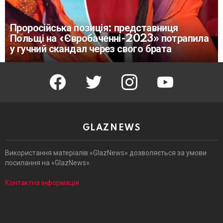
Проросійська позиція: представниця
Польщі на «Євробаченні-2023» потрапила
у гучний скандал через свого брата
facebook
twitter
instagram
youtube
GLAZNEWS
Використання матеріалів «GlazNews» дозволяється за умови
посилання на «GlazNews».
Контактна інформація