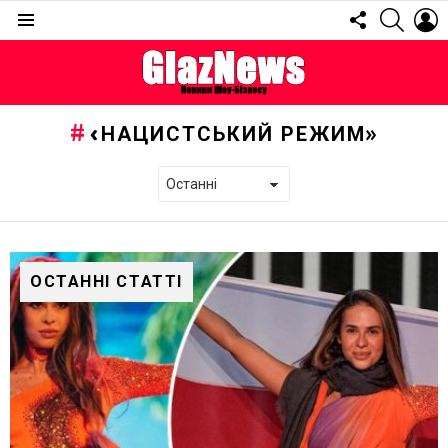
FOLLOW
SEARC
L
US
Menu
«НАЦИСТСЬКИЙ РЕЖИМ»
ОСТАННІ СТАТТІ