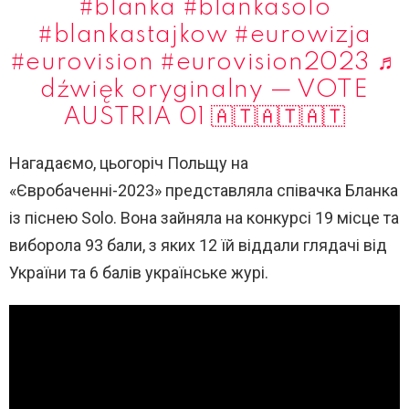
#blanka
#blankasolo
#blankastajkow
#eurowizja
#eurovision
#eurovision2023
♬
dźwięk oryginalny — VOTE
AUSTRIA 01 🇦🇹🇦🇹🇦🇹
Нагадаємо, цьогоріч Польщу на
«Євробаченні-2023» представляла співачка Бланка
із піснею Solo. Вона зайняла на конкурсі 19 місце та
виборола 93 бали, з яких 12 їй віддали глядачі від
України та 6 балів українське журі.