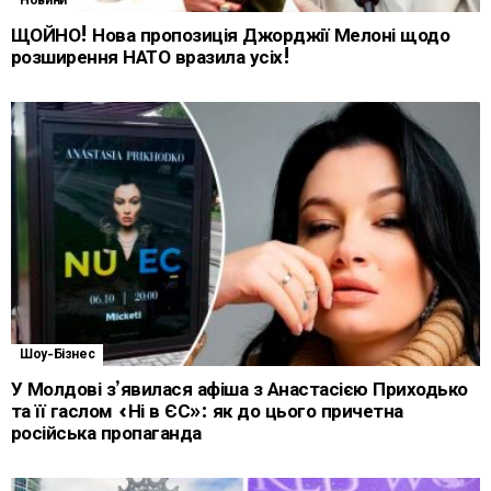
Новини
ЩОЙНО! Нова пропозиція Джорджії Мелоні щодо
розширення НАТО вразила усіх!
Шоу-Бізнес
У Молдові з’явилася афіша з Анастасією Приходько
та її гаслом «Ні в ЄС»: як до цього причетна
російська пропаганда