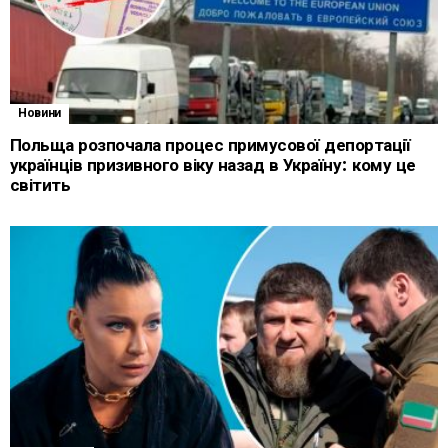
Новини
Польща розпочала процес примусової депортації
українців призивного віку назад в Україну: кому це
світить