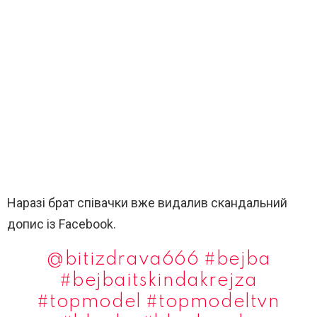
Наразі брат співачки вже видалив скандальний
допис із Facebook.
@bitizdrava666
#bejba
#bejbaitskindakrejza
#topmodel
#topmodeltvn