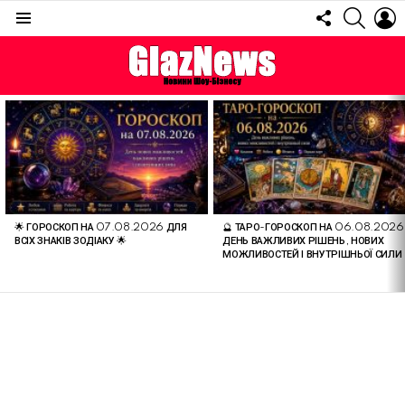
FOLLOW
SEARC
L
US
Menu
ОСТАННІ
СТАТТІ
🌟 ГОРОСКОП НА 07.08.2026 ДЛЯ
🔮 ТАРО-ГОРОСКОП НА 06.08.2026
ВСІХ ЗНАКІВ ЗОДІАКУ 🌟
ДЕНЬ ВАЖЛИВИХ РІШЕНЬ, НОВИХ
МОЖЛИВОСТЕЙ І ВНУТРІШНЬОЇ СИЛИ