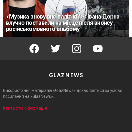
«Музика знову внє палітікі?»: Івана Дорна
влучно поставили на місце після анонсу
російськомовного альбому
facebook
twitter
instagram
youtube
GLAZNEWS
Використання матеріалів «GlazNews» дозволяється за умови
посилання на «GlazNews».
Контактна інформація