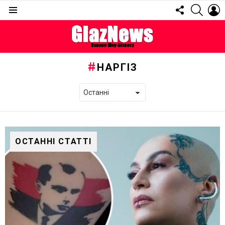
FOLLOW
SEARC
L
US
Menu
НАРГІЗ
ОСТАННІ СТАТТІ