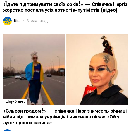
«Їдьте підтримувати своїх орків!» — Співачка Наргіз
жорстко послала усіх артистів-путіністів (відео)
Віта
3 года назад
Шоу-Бізнес
«Сльози градом!» — співачка Наргіз в честь річниці
війни підтримала українців і виконала пісню «Ой у
лузі червона калина»