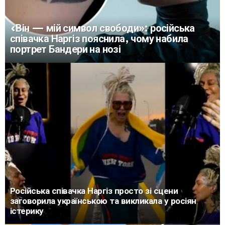
«Він — мій символ свободи»: російська
співачка Наргіз пояснила, чому набила
портрет Бандери на нозі
Російська співачка Наргіз просто зі сцени
заговорила українською та викликала у росіян
істерику