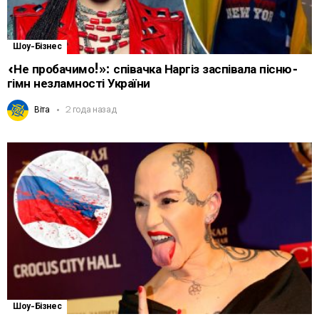
Шоу-Бізнес
«Не пробачимо!»: співачка Наргіз заспівала пісню-
гімн незламності України
Віта
2 года назад
Шоу-Бізнес