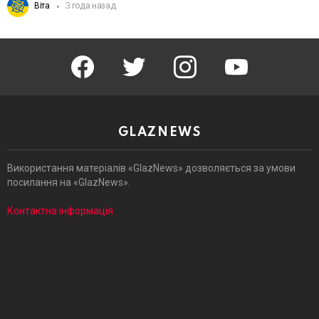
Віта
3 года назад
facebook
twitter
instagram
youtube
GLAZNEWS
Використання матеріалів «GlazNews» дозволяється за умови
посилання на «GlazNews».
Контактна інформація