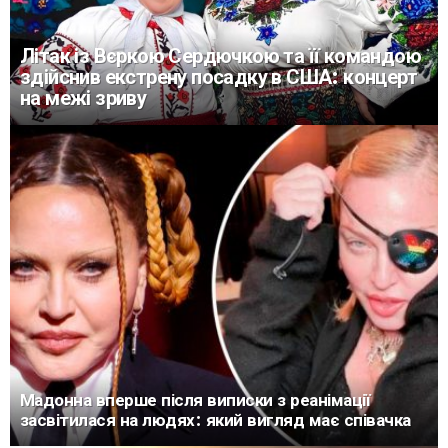
Літак із Вєркою Сердючкою та її командою
здійснив екстрену посадку в США: концерт
на межі зриву
Мадонна вперше після виписки з реанімації
засвітилася на людях: який вигляд має співачка