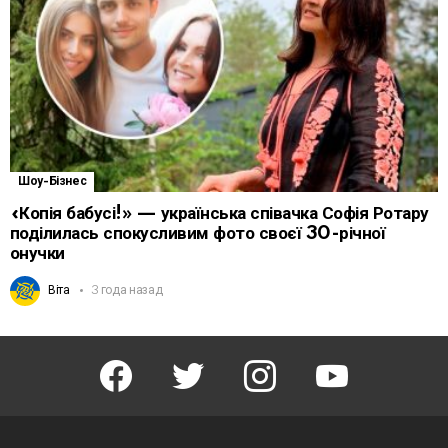
Шоу-Бізнес
«Копія бабусі!» — українська співачка Софія Ротару
поділилась спокусливим фото своєї 30-річної
онучки
Віта
3 года назад
facebook
twitter
instagram
youtube