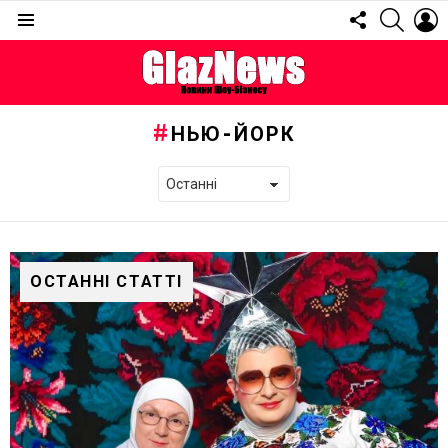
FOLLOW
SEARC
L
US
Menu
НЬЮ-ЙОРК
ОСТАННІ СТАТТІ