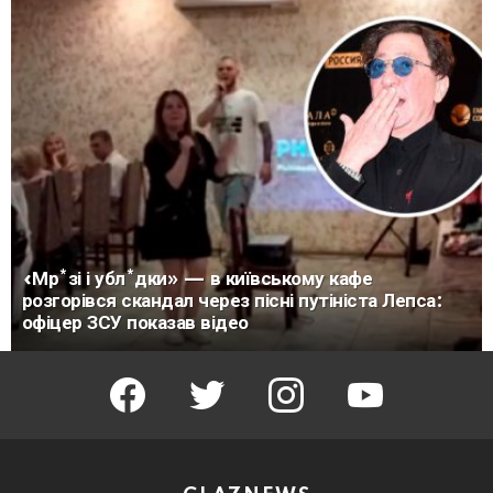
«Мр*зі і убл*дки» — в київському кафе
розгорівся скандал через пісні путініста Лепса:
офіцер ЗСУ показав відео
facebook
twitter
instagram
youtube