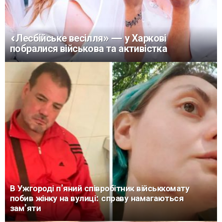
«Лесбійське весілля» — у Харкові
побралися військова та активістка
В Ужгороді п’яний співробітник військкомату
побив жінку на вулиці: справу намагаються
зам’яти