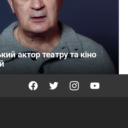
кий актор театру та кіно
й
facebook
twitter
instagram
youtube