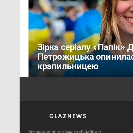
Зірка серіалу «Папік» 
Петрожицька опинилася
крапильницею
GLAZNEWS
Використання матеріалів «GlazNews»