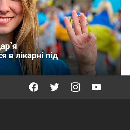
Дар’я
 в лікарні під
facebook
twitter
instagram
youtube