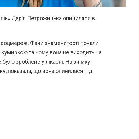
Папік» Дар’я Петрожицька опинилася в
 з соцмереж. Фани знаменитості почали
 кумиркою та чому вона не виходить на
е було зроблене у лікарні. На знімку
жку, показала, що вона опинилася під