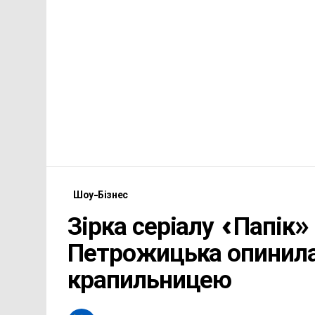
Шоу-Бізнес
Зірка серіалу «Папік»
Петрожицька опинилас
крапильницею