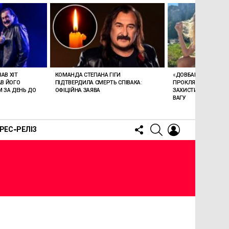
АВ ХІТ
КОМАНДА СТЕПАНА ГІГИ
«ДОВБАНІ, СМЕРДЮЧ
АВ ЙОГО
ПІДТВЕРДИЛА СМЕРТЬ СПІВАКА:
ПРОКЛЯЛА!»: ПОЛЯ
 ЗА ДЕНЬ ДО
ОФІЦІЙНА ЗАЯВА
ЗАХИСТИЛА ДОНЬКУ 
ВАГУ
FOLLOW
SEARCH
LOGIN
РЕС-РЕЛІЗ
US