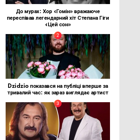
До мурах: Хор «Гомін» вражаюче
переспівав легендарний хіт Степана Гіги
«Цей сон»
Dzidzio показався на публіці вперше за
тривалий час: як зараз виглядає артист