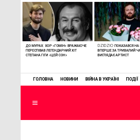
ОСТАННІ
СТАТТІ
ДО МУРАХ: ХОР «ГОМІН» ВРАЖАЮЧЕ
DZIDZIO ПОКАЗАВСЯ НА 
ПЕРЕСПІВАВ ЛЕГЕНДАРНИЙ ХІТ
ВПЕРШЕ ЗА ТРИВАЛИЙ ЧА
СТЕПАНА ГІГИ «ЦЕЙ СОН»
ВИГЛЯДАЄ АРТИСТ
ГОЛОВНА
НОВИНИ
ВІЙНА В УКРАЇНІ
ПОДІЇ
Menu