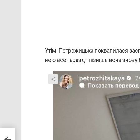
Утім, Петрожицька поквапилася засп
нею все гаразд і пізніше вона знову
нтам