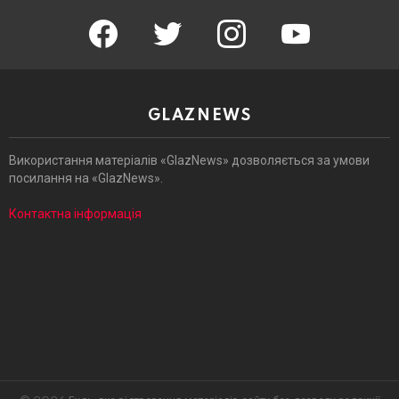
facebook
twitter
instagram
youtube
GLAZNEWS
Використання матеріалів «GlazNews» дозволяється за умови
посилання на «GlazNews».
Контактна інформація