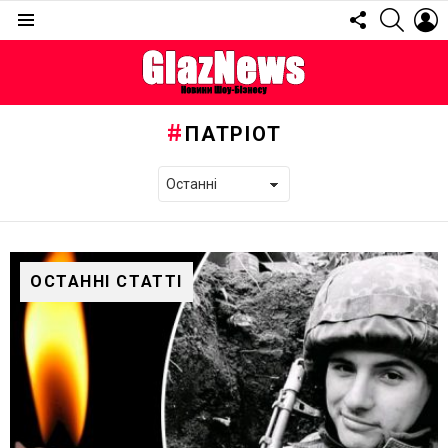
FOLLOW
SEARC
L
US
Menu
ПАТРІОТ
ОСТАННІ СТАТТІ