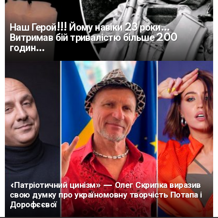
Наш Герой!!! Йому навіки 23 роки…
Витримав бій тривалістю більше 200
годин…
«Патріотичний цинізм» — Олег Скрипка виразив
свою думку про україномовну творчість Потапа і
Дорофєєвої