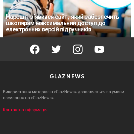
Нарешті з’явився сайт, який забезпечить
школярам максимальний доступ до
електронних версій підручників
facebook
twitter
instagram
youtube
GLAZNEWS
Використання матеріалів «GlazNews» дозволяється за умови
посилання на «GlazNews».
Контактна інформація