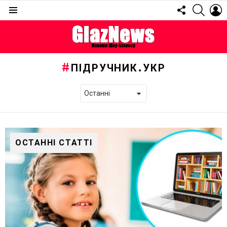
FOLLOW
SEARC
L
US
Menu
ПІДРУЧНИК.УКР
ОСТАННІ СТАТТІ