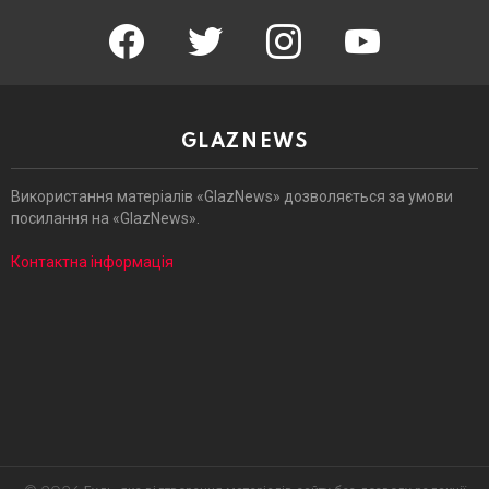
facebook
twitter
instagram
youtube
GLAZNEWS
Використання матеріалів «GlazNews» дозволяється за умови
посилання на «GlazNews».
Контактна інформація