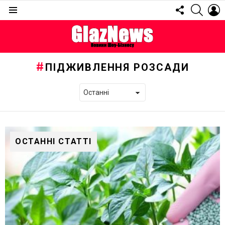
FOLLOW
SEARC
L
US
Menu
ПІДЖИВЛЕННЯ РОЗСАДИ
ОСТАННІ СТАТТІ