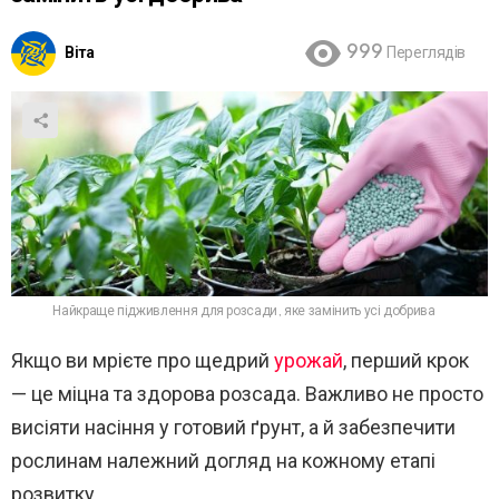
Віта
999
Переглядів
Найкраще підживлення для розсади, яке замінить усі добрива
Якщо ви мрієте про щедрий
урожай
, перший крок
— це міцна та здорова розсада. Важливо не просто
висіяти насіння у готовий ґрунт, а й забезпечити
рослинам належний догляд на кожному етапі
розвитку.