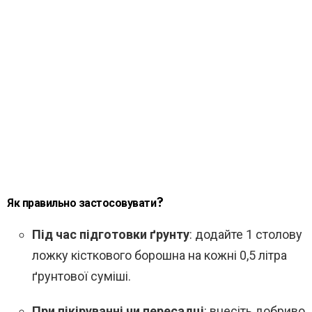
Як правильно застосовувати?
Під час підготовки ґрунту
: додайте 1 столову
ложку кісткового борошна на кожні 0,5 літра
ґрунтової суміші.
При пікіруванні чи пересадці
: внесіть добриво