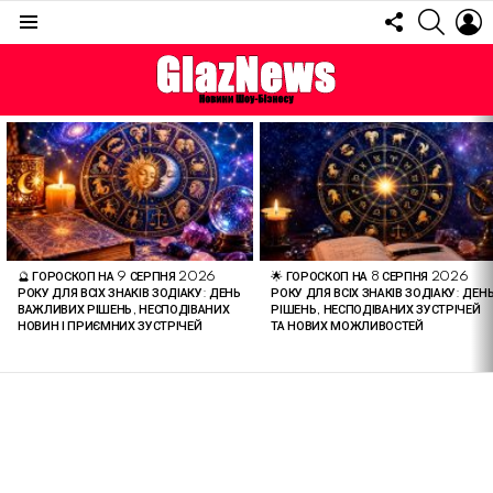
FOLLOW
SEARC
L
US
Menu
ОСТАННІ
СТАТТІ
🔮 ГОРОСКОП НА 9 СЕРПНЯ 2026
🌟 ГОРОСКОП НА 8 СЕРПНЯ 2026
РОКУ ДЛЯ ВСІХ ЗНАКІВ ЗОДІАКУ: ДЕНЬ
РОКУ ДЛЯ ВСІХ ЗНАКІВ ЗОДІАКУ: ДЕН
ВАЖЛИВИХ РІШЕНЬ, НЕСПОДІВАНИХ
РІШЕНЬ, НЕСПОДІВАНИХ ЗУСТРІЧЕЙ
НОВИН І ПРИЄМНИХ ЗУСТРІЧЕЙ
ТА НОВИХ МОЖЛИВОСТЕЙ