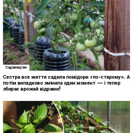
Садівництво
Сестра все життя садила помідори «по-старому». А
потім випадково змінила один момент — і тепер
збирає врожай відрами!