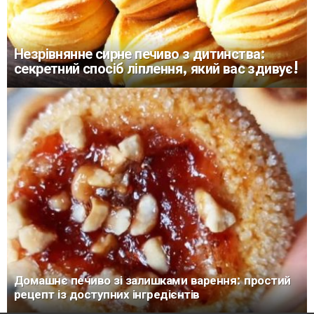
Незрівнянне сирне печиво з дитинства:
секретний спосіб ліплення, який вас здивує!
Домашнє печиво зі залишками варення: простий
рецепт із доступних інгредієнтів