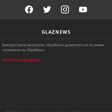
facebook
twitter
instagram
youtube
GLAZNEWS
Використання матеріалів «GlazNews» дозволяється за умови
посилання на «GlazNews».
Контактна інформація