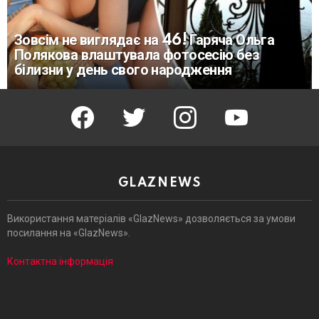
Зовсім не виглядає на 46! Гаряча Ольга
Полякова влаштувала фотосесію без
білизни у день свого народження
facebook
twitter
instagram
youtube
GLAZNEWS
Використання матеріалів «GlazNews» дозволяється за умови
посилання на «GlazNews».
Контактна інформація