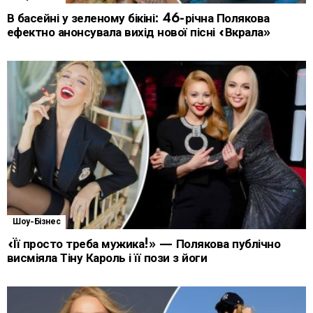
В басейні у зеленому бікіні: 46-річна Полякова
ефектно анонсувала вихід нової пісні «Вкрала»
Шоу-Бізнес
«Її просто треба мужика!» — Полякова публічно
висміяла Тіну Кароль і її пози з йоги