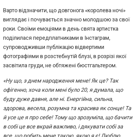
Варто відзначити, що довгонога «королева ночі»
виглядає і почувається значно молодшою ​​за свої
роки. Своїми емоціями в день свята артистка
поділилася передплатниками в Інстаграм,
супроводживши публікацію відвертими
фотографіями в розстебнутій блузі, в розрізі якої
засвітила груди, не обтяжені бюстгальтером.
«Ну що, з днем ​​народження мене! Як це? Так
офігенно, хоча коли мені було 20, я думала, що
буду дуже давня, але ні. Енергійна, сильна,
здорова, весела, розумна та красива як сонце! Та
й усе це я про себе! Тому що зрозуміла, що бачити
в собі це все вкрай важливо, і дякувати собі за
все, що робить мене такою, якою я є! Люблю