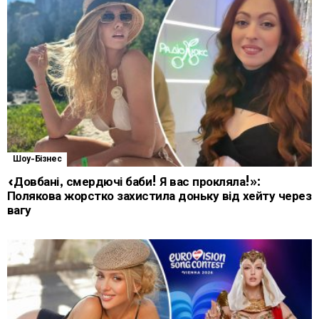
Шоу-Бізнес
«Довбані, смердючі баби! Я вас прокляла!»:
Полякова жорстко захистила доньку від хейту через
вагу