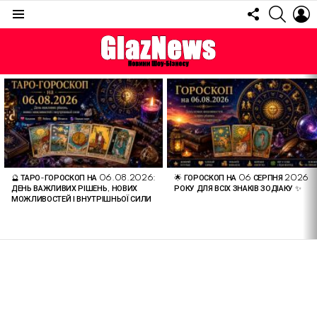
FOLLOW
SEARC
L
US
Menu
ОСТАННІ
СТАТТІ
🔮 ТАРО-ГОРОСКОП НА 06.08.2026:
🌟 ГОРОСКОП НА 06 СЕРПНЯ 2026
ДЕНЬ ВАЖЛИВИХ РІШЕНЬ, НОВИХ
РОКУ ДЛЯ ВСІХ ЗНАКІВ ЗОДІАКУ ✨
МОЖЛИВОСТЕЙ І ВНУТРІШНЬОЇ СИЛИ