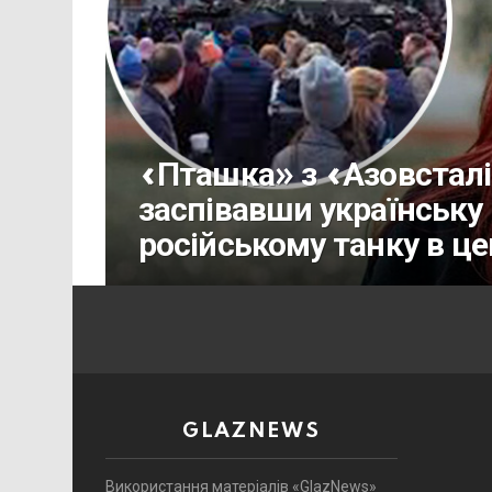
«Пташка» з «Азовсталі
заспівавши українську
російському танку в це
GLAZNEWS
Використання матеріалів «GlazNews»