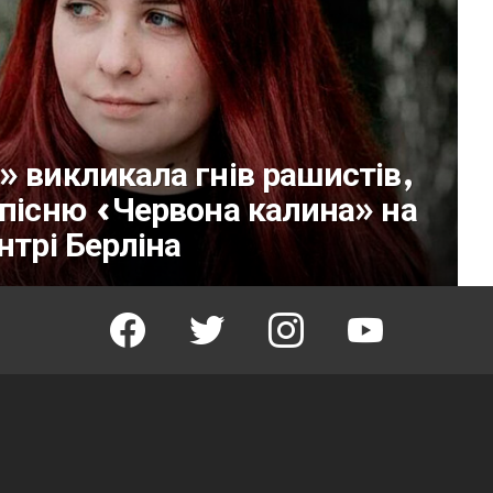
» викликала гнів рашистів,
 пісню «Червона калина» на
нтрі Берліна
facebook
twitter
instagram
youtube