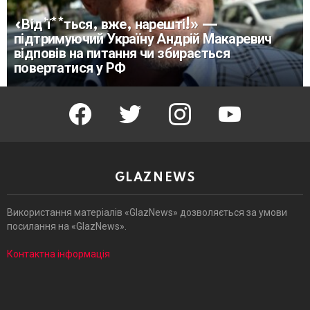
«Від’ї**ться, вже, нарешті!» —
підтримуючий Україну Андрій Макаревич
відповів на питання чи збирається
повертатися у РФ
facebook
twitter
instagram
youtube
GLAZNEWS
Використання матеріалів «GlazNews» дозволяється за умови
посилання на «GlazNews».
Контактна інформація