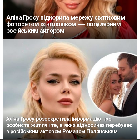
Аліна Гросу підкорила мережу святковим
фотосетом із чоловіком — популярним
російським актором
Аліна Гросу розсекретила інформацію про
особисте життя і те, в яких відносинах перебуває
з російським актором Романом Полянським