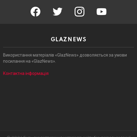
facebook
twitter
instagram
youtube
GLAZNEWS
Використання матеріалів «GlazNews» дозволяється за умови
посилання на «GlazNews».
Контактна інформація