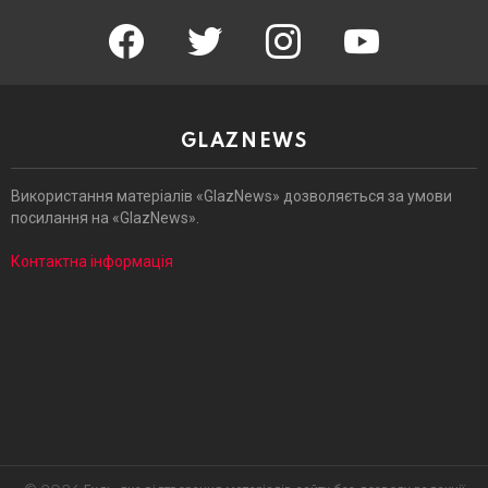
facebook
twitter
instagram
youtube
GLAZNEWS
Використання матеріалів «GlazNews» дозволяється за умови
посилання на «GlazNews».
Контактна інформація