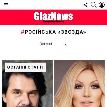
FOLLOW
SEARC
L
US
Menu
РОСІЙСЬКА «ЗВЄЗДА»
ОСТАННІ СТАТТІ