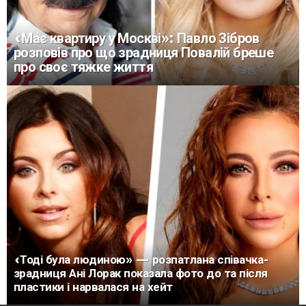
«Має квартиру у Москві»: Павло Зібров
розповів про що зрадниця Повалій бреше
про своє тяжке життя
«Тоді була людиною» — розпатлана співачка-
зрадниця Ані Лорак показала фото до та після
пластики і нарвалася на хейт