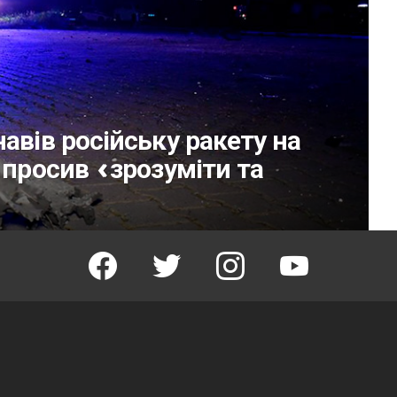
авів російську ракету на
 просив «зрозуміти та
facebook
twitter
instagram
youtube