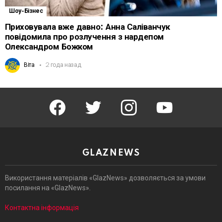
Шоу-Бізнес
Приховувала вже давно: Анна Саліванчук
повідомила про розлучення з нардепом
Олександром Божком
Віта
2 года назад
facebook
twitter
instagram
youtube
GLAZNEWS
Використання матеріалів «GlazNews» дозволяється за умови
посилання на «GlazNews».
Контактна інформація