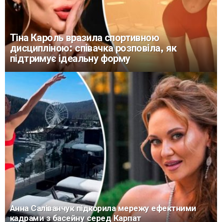
Тіна Кароль вразила спортивною
дисципліною: співачка розповіла, як
підтримує ідеальну форму
Анна Саліванчук підкорила мережу ефектними
кадрами з басейну серед Карпат