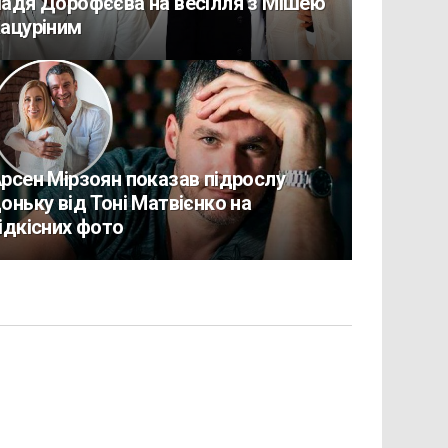
адя Дорофєєва на весілля з Мішею
ацуріним
рсен Мірзоян показав підрослу
оньку від Тоні Матвієнко на
ідкісних фото