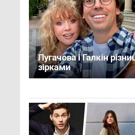
Пугачова і Галкін різни
зірками