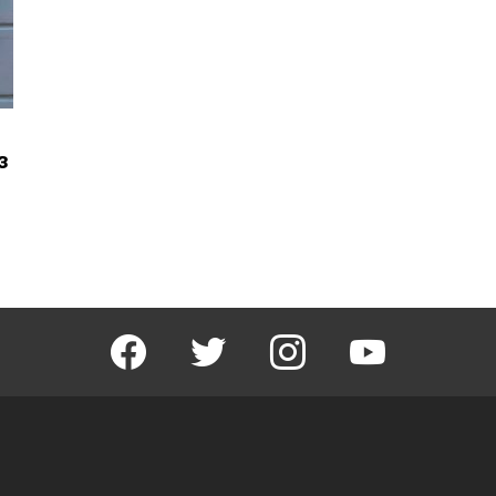
з
facebook
twitter
instagram
youtube