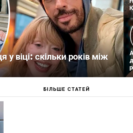
Н
К
А
ця у віці: скільки років між
д
р
БІЛЬШЕ СТАТЕЙ