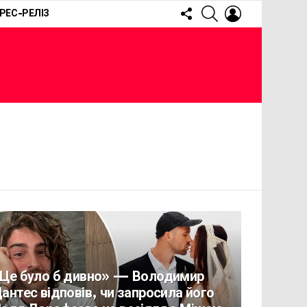
FOLLOW
SEARCH
LOGIN
РЕС-РЕЛІЗ
US
Це було б дивно» — Володимир
антес відповів, чи запросила його