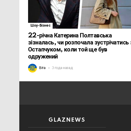
Шоу-Бізнес
22-річна Катерина Полтавська
зізналась, чи розпочала зустрічатись 
Остапчуком, коли той ще був
одружений
Віта
3 года назад
GLAZNEWS