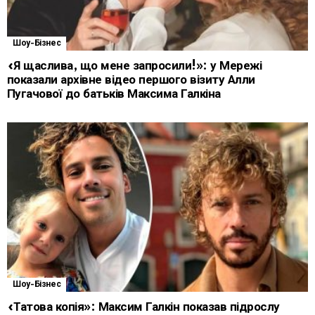
Шоу-Бізнес
«Я щаслива, що мене запросили!»: у Мережі
показали архівне відео першого візиту Алли
Пугачової до батьків Максима Галкіна
Шоу-Бізнес
«Татова копія»: Максим Галкін показав підрослу