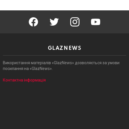
facebook
twitter
instagram
youtube
GLAZNEWS
Використання матеріалів «GlazNews» дозволяється за умови
посилання на «GlazNews».
Контактна інформація