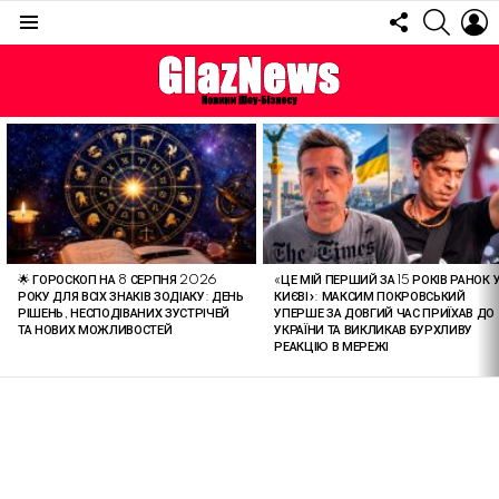
FOLLOW
SEARC
L
US
Menu
ОСТАННІ
СТАТТІ
🌟 ГОРОСКОП НА 8 СЕРПНЯ 2026
«ЦЕ МІЙ ПЕРШИЙ ЗА 15 РОКІВ РАНОК 
РОКУ ДЛЯ ВСІХ ЗНАКІВ ЗОДІАКУ: ДЕНЬ
КИЄВІ»: МАКСИМ ПОКРОВСЬКИЙ
РІШЕНЬ, НЕСПОДІВАНИХ ЗУСТРІЧЕЙ
УПЕРШЕ ЗА ДОВГИЙ ЧАС ПРИЇХАВ ДО
ТА НОВИХ МОЖЛИВОСТЕЙ
УКРАЇНИ ТА ВИКЛИКАВ БУРХЛИВУ
РЕАКЦІЮ В МЕРЕЖІ