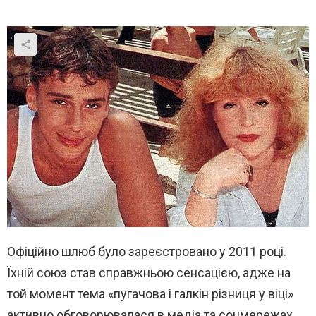
Офіційно шлюб було зареєстровано у 2011 році.
Їхній союз став справжньою сенсацією, адже на
той момент тема «пугачова і галкін різниця у віці»
активно обговорювалася в медіа та соцмережах.