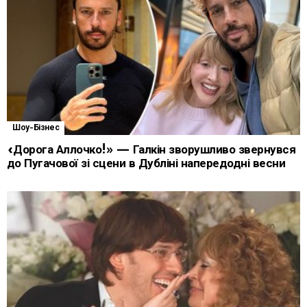
Шоу-Бізнес
«Дорога Аллочко!» — Галкін зворушливо звернувся
до Пугачової зі сцени в Дубліні напередодні весни